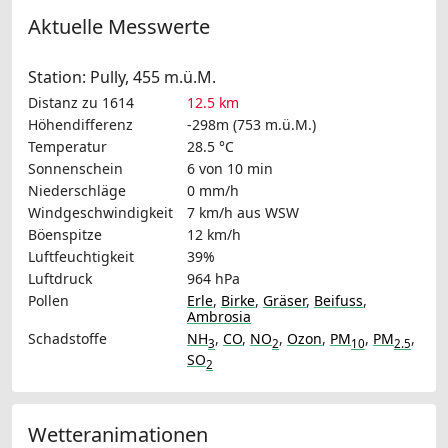
Aktuelle Messwerte
Station: Pully, 455 m.ü.M.
Distanz zu 1614
12.5 km
Höhendifferenz
-298m (753 m.ü.M.)
Temperatur
28.5 °C
Sonnenschein
6 von 10 min
Niederschläge
0 mm/h
Windgeschwindigkeit
7 km/h
aus WSW
Böenspitze
12 km/h
Luftfeuchtigkeit
39%
Luftdruck
964 hPa
Pollen
Erle
,
Birke
,
Gräser
,
Beifuss
,
Ambrosia
Schadstoffe
NH
,
CO
,
NO
,
Ozon
,
PM
,
PM
,
3
2
10
2.5
SO
2
Wetteranimationen