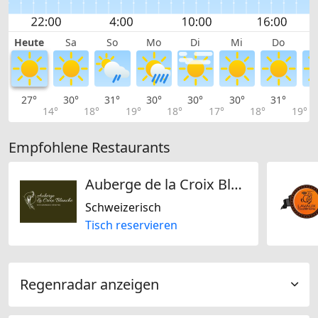
Heute
Sa
So
Mo
Di
Mi
Do
27°
30°
31°
30°
30°
30°
31°
3
14°
18°
19°
18°
17°
18°
19°
Empfohlene Restaurants
Auberge de la Croix Blanche
Schweizerisch
Tisch reservieren
Regenradar anzeigen