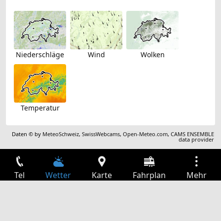
Niederschläge
Wind
Wolken
Temperatur
Daten © by
MeteoSchweiz
,
SwissWebcams
,
Open-Meteo.com
,
CAMS ENSEMBLE
data provider
Tel
Wetter
Karte
Fahrplan
Mehr
Anmelden