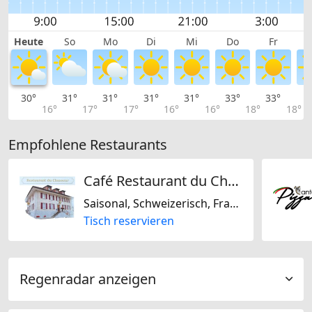
Heute
So
Mo
Di
Mi
Do
Fr
30°
31°
31°
31°
31°
33°
33°
3
16°
17°
17°
16°
16°
18°
18°
Empfohlene Restaurants
Café Restaurant du Chasseur
Saisonal, Schweizerisch, Französisch, Regional
Tisch reservieren
Regenradar anzeigen