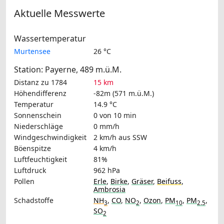
Aktuelle Messwerte
Wassertemperatur
Murtensee
26 °C
Station: Payerne, 489 m.ü.M.
Distanz zu 1784
15 km
Höhendifferenz
-82m (571 m.ü.M.)
Temperatur
14.9 °C
Sonnenschein
0 von 10 min
Niederschläge
0 mm/h
Windgeschwindigkeit
2 km/h
aus SSW
Böenspitze
4 km/h
Luftfeuchtigkeit
81%
Luftdruck
962 hPa
Pollen
Erle
,
Birke
,
Gräser
,
Beifuss
,
Ambrosia
Schadstoffe
NH
,
CO
,
NO
,
Ozon
,
PM
,
PM
,
3
2
10
2.5
SO
2