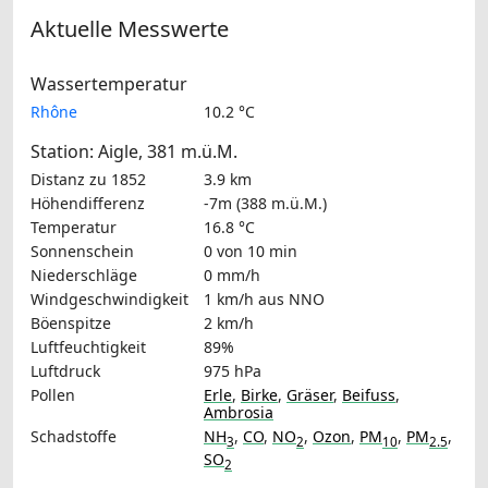
Aktuelle Messwerte
Wassertemperatur
Rhône
10.2 °C
Station: Aigle, 381 m.ü.M.
Distanz zu 1852
3.9 km
Höhendifferenz
-7m (388 m.ü.M.)
Temperatur
16.8 °C
Sonnenschein
0 von 10 min
Niederschläge
0 mm/h
Windgeschwindigkeit
1 km/h
aus NNO
Böenspitze
2 km/h
Luftfeuchtigkeit
89%
Luftdruck
975 hPa
Pollen
Erle
,
Birke
,
Gräser
,
Beifuss
,
Ambrosia
Schadstoffe
NH
,
CO
,
NO
,
Ozon
,
PM
,
PM
,
3
2
10
2.5
SO
2