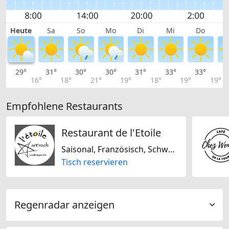
Heute
Sa
So
Mo
Di
Mi
Do
29°
31°
30°
30°
31°
33°
33°
3
16°
18°
21°
19°
18°
19°
19°
Empfohlene Restaurants
Restaurant de l'Etoile
Saisonal, Französisch, Schweizerisch, International, Mediterran, Regional, Glutenfrei, Laktosefrei
Tisch reservieren
Regenradar anzeigen