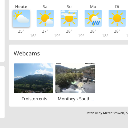
Heute
Sa
So
Mo
Di
25°
27°
28°
28°
28°
16°
19°
19°
18°
1
Webcams
Troistorrents
Monthey › South-west: Apéro folklorique montheysan - Place Centrale
Daten © by
MeteoSchweiz
,
S