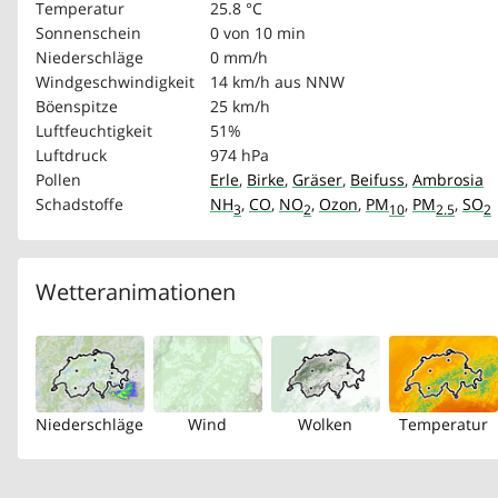
Temperatur
25.8 °C
Sonnenschein
0 von 10 min
Niederschläge
0 mm/h
Windgeschwindigkeit
14 km/h
aus NNW
Böenspitze
25 km/h
Luftfeuchtigkeit
51%
Luftdruck
974 hPa
Pollen
Erle
,
Birke
,
Gräser
,
Beifuss
,
Ambrosia
Schadstoffe
NH
,
CO
,
NO
,
Ozon
,
PM
,
PM
,
SO
3
2
10
2.5
2
Wetteranimationen
Niederschläge
Wind
Wolken
Temperatur