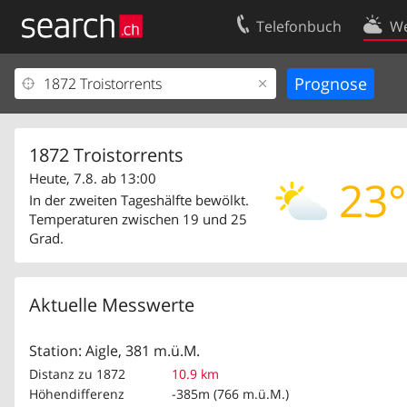
Telefonbuch
We
Ihr Eintrag
Kontakt
Kundencenter Geschäftskunden
Nutzungsbed
Impressum
Datenschutze
1872 Troistorrents
Heute, 7.8. ab 13:00
23°
In der zweiten Tageshälfte bewölkt.
Temperaturen zwischen 19 und 25
Grad.
Aktuelle Messwerte
Station: Aigle, 381 m.ü.M.
Distanz zu 1872
10.9 km
Höhendifferenz
-385m (766 m.ü.M.)