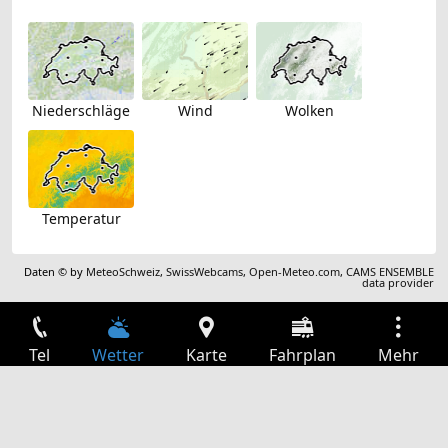
Niederschläge
Wind
Wolken
Temperatur
Daten © by
MeteoSchweiz
,
SwissWebcams
,
Open-Meteo.com
,
CAMS ENSEMBLE
data provider
Tel
Wetter
Karte
Fahrplan
Mehr
Anmelden