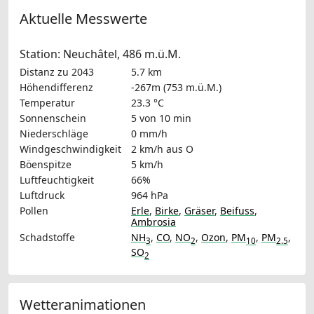
Aktuelle Messwerte
Station: Neuchâtel, 486 m.ü.M.
Distanz zu 2043
5.7 km
Höhendifferenz
-267m (753 m.ü.M.)
Temperatur
23.3 °C
Sonnenschein
5 von 10 min
Niederschläge
0 mm/h
Windgeschwindigkeit
2 km/h
aus O
Böenspitze
5 km/h
Luftfeuchtigkeit
66%
Luftdruck
964 hPa
Pollen
Erle
,
Birke
,
Gräser
,
Beifuss
,
Ambrosia
Schadstoffe
NH
,
CO
,
NO
,
Ozon
,
PM
,
PM
,
3
2
10
2.5
SO
2
Wetteranimationen