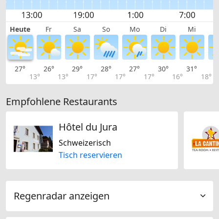
Heute
Fr
Sa
So
Mo
Di
Mi
27°
26°
29°
28°
27°
30°
31°
3
13°
13°
17°
17°
17°
16°
18°
Empfohlene Restaurants
Hôtel du Jura
Schweizerisch
Tisch reservieren
Regenradar anzeigen