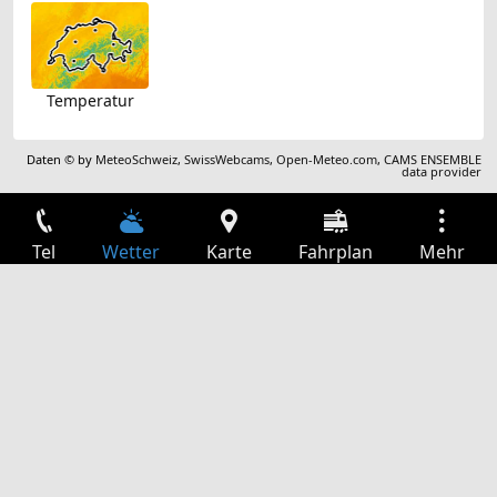
Temperatur
Daten © by
MeteoSchweiz
,
SwissWebcams
,
Open-Meteo.com
,
CAMS ENSEMBLE
data provider
Tel
Wetter
Karte
Fahrplan
Mehr
Anmelden
Dienste
Abfahrtstabelle
Freizeit