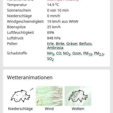
Temperatur
14.9 °C
Sonnenschein
0 von 10 min
Niederschläge
0 mm/h
Windgeschwindigkeit
19 km/h
aus WNW
Böenspitze
25 km/h
Luftfeuchtigkeit
69%
Luftdruck
848 hPa
Pollen
Erle
,
Birke
,
Gräser
,
Beifuss
,
Ambrosia
Schadstoffe
NH
,
CO
,
NO
,
Ozon
,
PM
,
PM
,
3
2
10
2.5
SO
2
Wetteranimationen
Niederschläge
Wind
Wolken