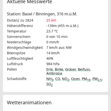
Aktuelle Messwerte
Station: Basel / Binningen, 316 m.ü.M.
Distanz zu 2824
25 km
Höhendifferenz
-139m (455 m.ü.M.)
Temperatur
23.7 °C
Sonnenschein
0 von 10 min
Niederschläge
0 mm/h
Windgeschwindigkeit
7 km/h
aus NW
Böenspitze
14 km/h
Luftfeuchtigkeit
40%
Luftdruck
984 hPa
Pollen
Erle
,
Birke
,
Gräser
,
Beifuss
,
Ambrosia
Schadstoffe
NH
,
CO
,
NO
,
Ozon
,
PM
,
PM
,
3
2
10
2.5
SO
2
Wetteranimationen