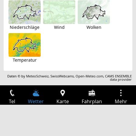
Niederschläge
Wind
Wolken
Temperatur
Daten © by
MeteoSchweiz
,
SwissWebcams
,
Open-Meteo.com
,
CAMS ENSEMBLE
data provider
Tel
Wetter
Karte
Fahrplan
Mehr
Anmelden
Dienste