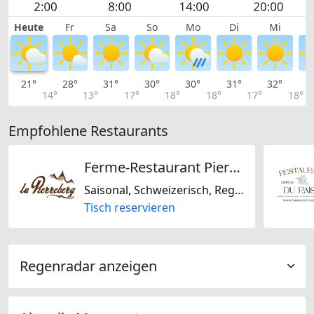
Heute
Fr
Sa
So
Mo
Di
Mi
21°
28°
31°
30°
30°
31°
32°
3
14°
13°
17°
18°
18°
17°
18°
Empfohlene Restaurants
Ferme-Restaurant Pierreberg
Saisonal, Schweizerisch, Regional
Tisch reservieren
Regenradar anzeigen