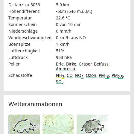
Distanz zu 3033
5.9 km
Höhendifferenz
-66m (546 m.ü.M.)
Temperatur
22.6 °C
Sonnenschein
0 von 10 min
Niederschläge
0 mm/h
Windgeschwindigkeit
0 km/h
aus NO
Böenspitze
1 km/h
Luftfeuchtigkeit
51%
Luftdruck
963 hPa
Pollen
Erle
,
Birke
,
Gräser
,
Beifuss
,
Ambrosia
Schadstoffe
NH
,
CO
,
NO
,
Ozon
,
PM
,
PM
,
3
2
10
2.5
SO
2
Wetteranimationen