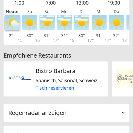
Heute
Sa
So
Mo
Di
Mi
Do
22°
30°
31°
31°
30°
31°
32°
3
15°
16°
17°
18°
17°
17°
18°
Empfohlene Restaurants
Bistro Barbara
Spanisch, Saisonal, Schweizerisch, Italienisch, Regional
Tisch reservieren
Regenradar anzeigen