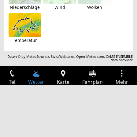
Niederschläge
Wind
Wolken
Temperatur
Daten © by
MeteoSchweiz
,
SwissWebcams
,
Open-Meteo.com
,
CAMS ENSEMBLE
data provider
Tel
Wetter
Karte
Fahrplan
Mehr
Anmelden
Dienste
Abfahrtstabelle