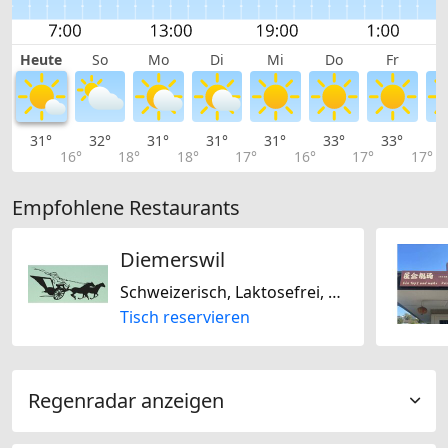
Heute
So
Mo
Di
Mi
Do
Fr
31°
32°
31°
31°
31°
33°
33°
3
16°
18°
18°
17°
16°
17°
17°
Empfohlene Restaurants
Diemerswil
Schweizerisch, Laktosefrei, Glutenfrei
Tisch reservieren
Regenradar anzeigen