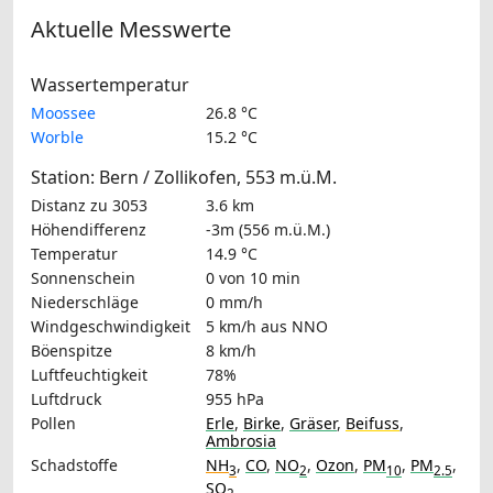
Aktuelle Messwerte
Wassertemperatur
Moossee
26.8 °C
Worble
15.2 °C
Station: Bern / Zollikofen, 553 m.ü.M.
Distanz zu 3053
3.6 km
Höhendifferenz
-3m (556 m.ü.M.)
Temperatur
14.9 °C
Sonnenschein
0 von 10 min
Niederschläge
0 mm/h
Windgeschwindigkeit
5 km/h
aus NNO
Böenspitze
8 km/h
Luftfeuchtigkeit
78%
Luftdruck
955 hPa
Pollen
Erle
,
Birke
,
Gräser
,
Beifuss
,
Ambrosia
Schadstoffe
NH
,
CO
,
NO
,
Ozon
,
PM
,
PM
,
3
2
10
2.5
SO