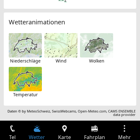
2
Wetteranimationen
Niederschläge
Wind
Wolken
Temperatur
Daten © by
MeteoSchweiz
,
SwissWebcams
,
Open-Meteo.com
,
CAMS ENSEMBLE
data provider
Tel
Wetter
Karte
Fahrplan
Mehr