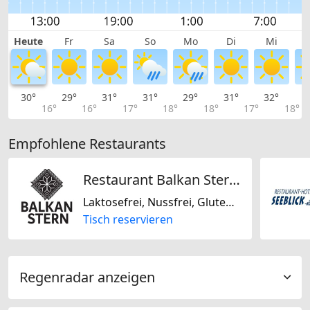
Heute
Fr
Sa
So
Mo
Di
Mi
30°
29°
31°
31°
29°
31°
32°
3
16°
16°
17°
18°
18°
17°
18°
Empfohlene Restaurants
Restaurant Balkan Sternen
Laktosefrei, Nussfrei, Glutenfrei, International
Tisch reservieren
Regenradar anzeigen