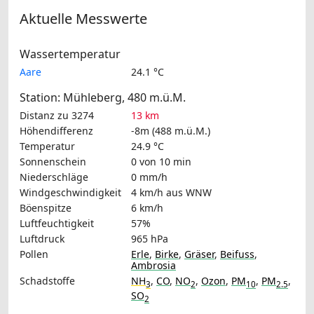
Aktuelle Messwerte
Wassertemperatur
Aare
24.1 °C
Station: Mühleberg, 480 m.ü.M.
Distanz zu 3274
13 km
Höhendifferenz
-8m (488 m.ü.M.)
Temperatur
24.9 °C
Sonnenschein
0 von 10 min
Niederschläge
0 mm/h
Windgeschwindigkeit
4 km/h
aus WNW
Böenspitze
6 km/h
Luftfeuchtigkeit
57%
Luftdruck
965 hPa
Pollen
Erle
,
Birke
,
Gräser
,
Beifuss
,
Ambrosia
Schadstoffe
NH
,
CO
,
NO
,
Ozon
,
PM
,
PM
,
3
2
10
2.5
SO
2