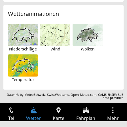
Wetteranimationen
Niederschläge
Wind
Wolken
Temperatur
Daten © by
MeteoSchweiz
,
SwissWebcams
,
Open-Meteo.com
,
CAMS ENSEMBLE
data provider
Tel
Wetter
Karte
Fahrplan
Mehr