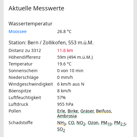
Aktuelle Messwerte
Wassertemperatur
Moossee
26.8 °C
Station: Bern / Zollikofen, 553 m.ü.M.
Distanz zu 3312
11.6 km
Höhendifferenz
59m (494 m.ü.M.)
Temperatur
19.6 °C
Sonnenschein
0 von 10 min
Niederschläge
0 mm/h
Windgeschwindigkeit
6 km/h
aus N
Böenspitze
8 km/h
Luftfeuchtigkeit
57%
Luftdruck
955 hPa
Pollen
Erle
,
Birke
,
Gräser
,
Beifuss
,
Ambrosia
Schadstoffe
NH
,
CO
,
NO
,
Ozon
,
PM
,
PM
,
3
2
10
2.5
SO
2