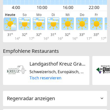
Heute
So
Mo
Di
Mi
Do
Fr
31°
32°
32°
31°
32°
33°
33°
3
14°
17°
16°
16°
16°
17°
17°
Empfohlene Restaurants
Landgasthof Kreuz Grafenried GmbH
Schweizerisch, Europäisch, Mitteleuropäisch
Tisch reservieren
Regenradar anzeigen