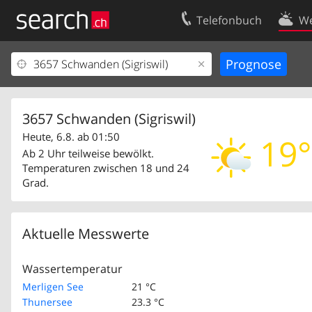
Telefonbuch
We
Ihr Eintrag
Kontakt
Kundencenter Geschäftskunden
Nutzungsbed
Impressum
Datenschutze
3657 Schwanden (Sigriswil)
Heute, 6.8. ab 01:50
19°
Ab 2 Uhr teilweise bewölkt.
Temperaturen zwischen 18 und 24
Grad.
Aktuelle Messwerte
Wassertemperatur
Merligen See
21 °C
Thunersee
23.3 °C