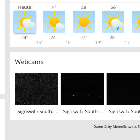
Heute
Fr
Sa
So
24°
24°
27°
28°
15°
16°
19°
17°
Webcams
Sigriswil › South: Sternwarte Sirius
Sigriswil › South-east
Daten © by
MeteoSchweiz
,
S