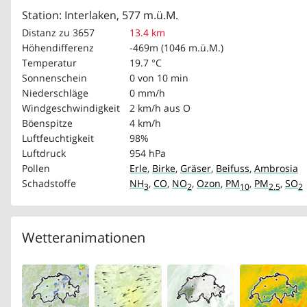
Station: Interlaken, 577 m.ü.M.
Distanz zu 3657
13.4 km
Höhendifferenz
-469m (1046 m.ü.M.)
Temperatur
19.7 °C
Sonnenschein
0 von 10 min
Niederschläge
0 mm/h
Windgeschwindigkeit
2 km/h
aus O
Böenspitze
4 km/h
Luftfeuchtigkeit
98%
Luftdruck
954 hPa
Pollen
Erle
,
Birke
,
Gräser
,
Beifuss
,
Ambrosia
Schadstoffe
NH
,
CO
,
NO
,
Ozon
,
PM
,
PM
,
SO
3
2
10
2.5
2
Wetteranimationen