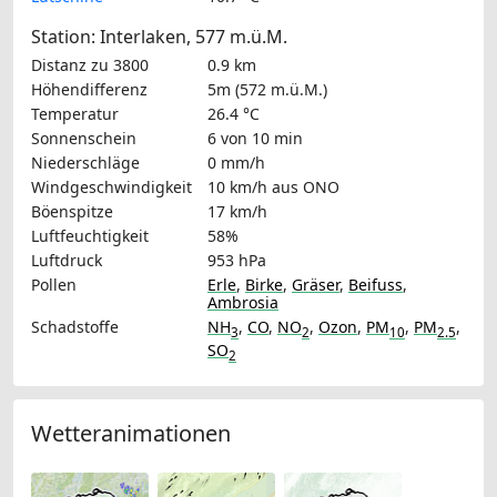
Station: Interlaken, 577 m.ü.M.
Distanz zu 3800
0.9 km
Höhendifferenz
5m (572 m.ü.M.)
Temperatur
26.4 °C
Sonnenschein
6 von 10 min
Niederschläge
0 mm/h
Windgeschwindigkeit
10 km/h
aus ONO
Böenspitze
17 km/h
Luftfeuchtigkeit
58%
Luftdruck
953 hPa
Pollen
Erle
,
Birke
,
Gräser
,
Beifuss
,
Ambrosia
Schadstoffe
NH
,
CO
,
NO
,
Ozon
,
PM
,
PM
,
3
2
10
2.5
SO
2
Wetteranimationen