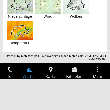
Niederschläge
Wind
Wolken
Temperatur
Daten © by
MeteoSchweiz
,
SwissWebcams
,
Open-Meteo.com
,
CAMS ENSEMBLE
data provider
Tel
Wetter
Karte
Fahrplan
Mehr
Anmelden
Dienste