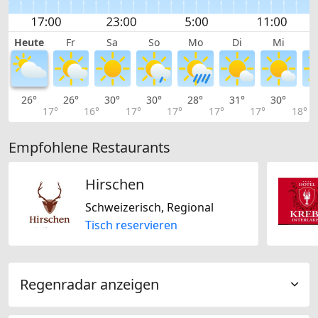
Heute
Fr
Sa
So
Mo
Di
Mi
26°
26°
30°
30°
28°
31°
30°
3
17°
16°
17°
17°
17°
17°
18°
Empfohlene Restaurants
Hirschen
Schweizerisch, Regional
Tisch reservieren
Regenradar anzeigen