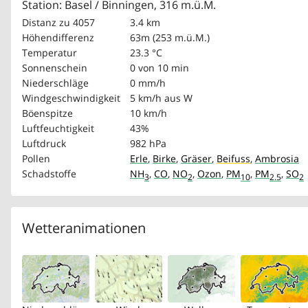
Station: Basel / Binningen, 316 m.ü.M.
Distanz zu 4057
3.4 km
Höhendifferenz
63m (253 m.ü.M.)
Temperatur
23.3 °C
Sonnenschein
0 von 10 min
Niederschläge
0 mm/h
Windgeschwindigkeit
5 km/h
aus W
Böenspitze
10 km/h
Luftfeuchtigkeit
43%
Luftdruck
982 hPa
Pollen
Erle
,
Birke
,
Gräser
,
Beifuss
,
Ambrosia
Schadstoffe
NH
,
CO
,
NO
,
Ozon
,
PM
,
PM
,
SO
3
2
10
2.5
2
Wetteranimationen