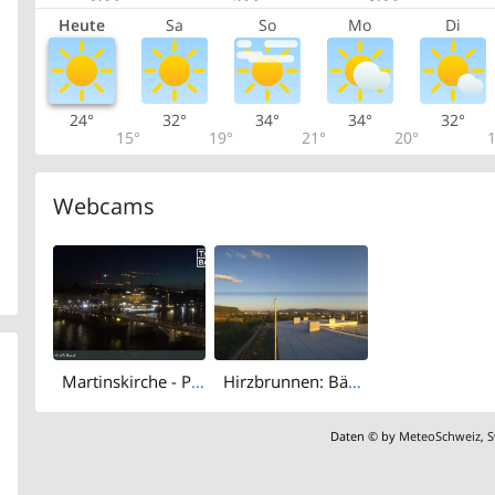
Heute
Sa
So
Mo
Di
24°
32°
34°
34°
32°
15°
19°
21°
20°
1
Webcams
Martinskirche - Peterskirche - Middle Bridge, Basel - Basel Minster - Pfalz - Universität Basel - Spalentor - Rhine Promenade - Wettsteinbrücke
Hirzbrunnen: Bäumlihof Gymnasium
Daten © by
MeteoSchweiz
,
S