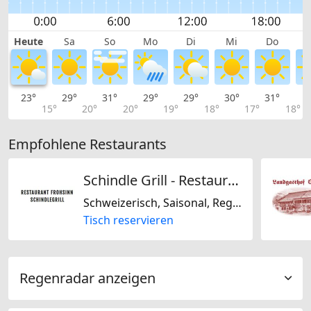
Heute
Sa
So
Mo
Di
Mi
Do
23°
29°
31°
29°
29°
30°
31°
3
15°
20°
20°
19°
18°
17°
18°
Empfohlene Restaurants
Schindle Grill - Restaurant Frohsinn
Schweizerisch, Saisonal, Regional
Tisch reservieren
Regenradar anzeigen