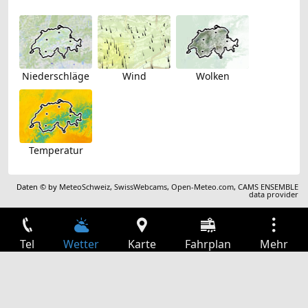
Niederschläge
Wind
Wolken
Temperatur
Daten © by
MeteoSchweiz
,
SwissWebcams
,
Open-Meteo.com
,
CAMS ENSEMBLE
data provider
Tel
Wetter
Karte
Fahrplan
Mehr
Anmelden