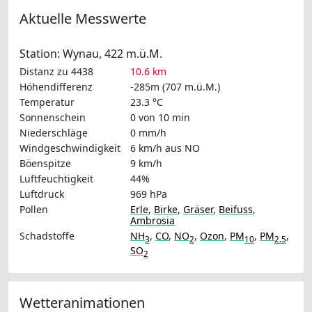
Aktuelle Messwerte
Station: Wynau, 422 m.ü.M.
Distanz zu 4438
10.6 km
Höhendifferenz
-285m (707 m.ü.M.)
Temperatur
23.3 °C
Sonnenschein
0 von 10 min
Niederschläge
0 mm/h
Windgeschwindigkeit
6 km/h
aus NO
Böenspitze
9 km/h
Luftfeuchtigkeit
44%
Luftdruck
969 hPa
Pollen
Erle
,
Birke
,
Gräser
,
Beifuss
,
Ambrosia
Schadstoffe
NH
,
CO
,
NO
,
Ozon
,
PM
,
PM
,
3
2
10
2.5
SO
2
Wetteranimationen