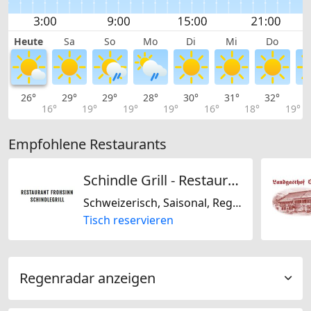
Heute
Sa
So
Mo
Di
Mi
Do
26°
29°
29°
28°
30°
31°
32°
3
16°
19°
19°
19°
16°
18°
19°
Empfohlene Restaurants
Schindle Grill - Restaurant Frohsinn
Schweizerisch, Saisonal, Regional
Tisch reservieren
Regenradar anzeigen