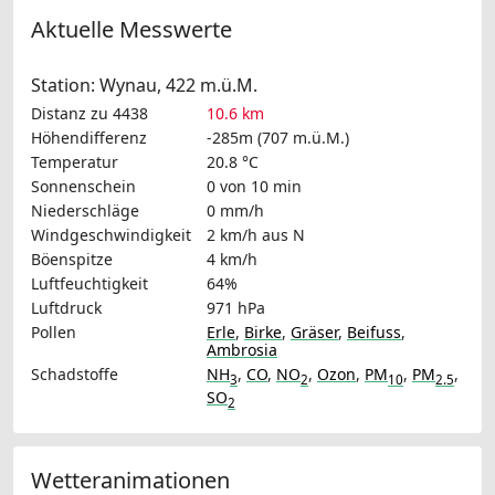
Aktuelle Messwerte
Station: Wynau, 422 m.ü.M.
Distanz zu 4438
10.6 km
Höhendifferenz
-285m (707 m.ü.M.)
Temperatur
20.8 °C
Sonnenschein
0 von 10 min
Niederschläge
0 mm/h
Windgeschwindigkeit
2 km/h
aus N
Böenspitze
4 km/h
Luftfeuchtigkeit
64%
Luftdruck
971 hPa
Pollen
Erle
,
Birke
,
Gräser
,
Beifuss
,
Ambrosia
Schadstoffe
NH
,
CO
,
NO
,
Ozon
,
PM
,
PM
,
3
2
10
2.5
SO
2
Wetteranimationen