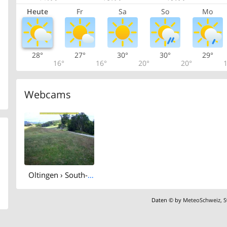
Heute
Fr
Sa
So
Mo
28°
27°
30°
30°
29°
16°
16°
20°
20°
1
Webcams
Oltingen › South-west
Daten © by
MeteoSchweiz
,
S