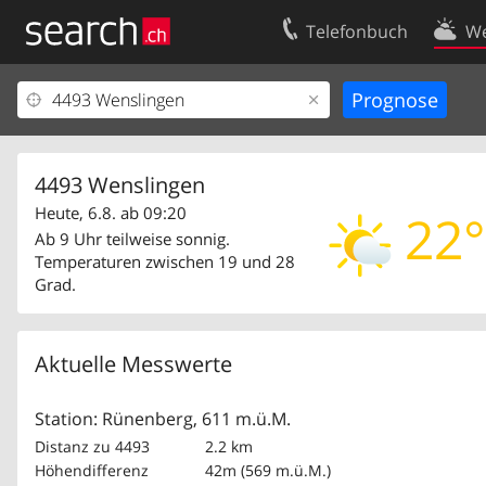
Telefonbuch
We
Ihr Eintrag
Kontakt
Kundencenter Geschäftskunden
Nutzungsbed
Impressum
Datenschutze
4493 Wenslingen
Heute, 6.8. ab 09:20
22°
Ab 9 Uhr teilweise sonnig.
Temperaturen zwischen 19 und 28
Grad.
Aktuelle Messwerte
Station: Rünenberg, 611 m.ü.M.
Distanz zu 4493
2.2 km
Höhendifferenz
42m (569 m.ü.M.)