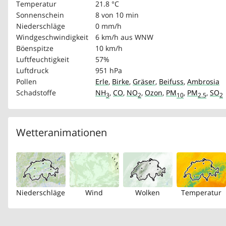
Temperatur
21.8 °C
Sonnenschein
8 von 10 min
Niederschläge
0 mm/h
Windgeschwindigkeit
6 km/h
aus WNW
Böenspitze
10 km/h
Luftfeuchtigkeit
57%
Luftdruck
951 hPa
Pollen
Erle
,
Birke
,
Gräser
,
Beifuss
,
Ambrosia
Schadstoffe
NH
,
CO
,
NO
,
Ozon
,
PM
,
PM
,
SO
3
2
10
2.5
2
Wetteranimationen
Niederschläge
Wind
Wolken
Temperatur