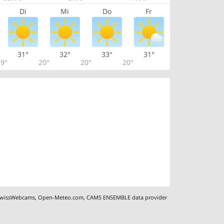
Di
Mi
Do
Fr
31°
32°
33°
31°
9°
20°
20°
20°
wissWebcams
,
Open-Meteo.com
,
CAMS ENSEMBLE data provider