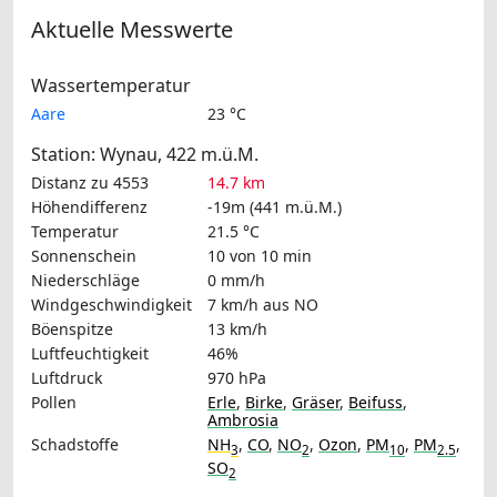
Aktuelle Messwerte
Wassertemperatur
Aare
23 °C
Station: Wynau, 422 m.ü.M.
Distanz zu 4553
14.7 km
Höhendifferenz
-19m (441 m.ü.M.)
Temperatur
21.5 °C
Sonnenschein
10 von 10 min
Niederschläge
0 mm/h
Windgeschwindigkeit
7 km/h
aus NO
Böenspitze
13 km/h
Luftfeuchtigkeit
46%
Luftdruck
970 hPa
Pollen
Erle
,
Birke
,
Gräser
,
Beifuss
,
Ambrosia
Schadstoffe
NH
,
CO
,
NO
,
Ozon
,
PM
,
PM
,
3
2
10
2.5
SO
2