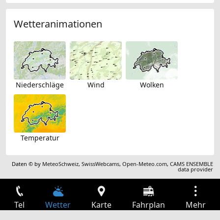
Wetteranimationen
Niederschläge
Wind
Wolken
Temperatur
Daten © by
MeteoSchweiz
,
SwissWebcams
,
Open-Meteo.com
,
CAMS ENSEMBLE
data provider
Tel
Wetter
Karte
Fahrplan
Mehr