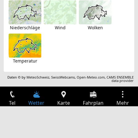
Niederschläge
Wind
Wolken
Temperatur
Daten © by
MeteoSchweiz
,
SwissWebcams
,
Open-Meteo.com
,
CAMS ENSEMBLE
data provider
Tel
Wetter
Karte
Fahrplan
Mehr
Anmelden
Dienste