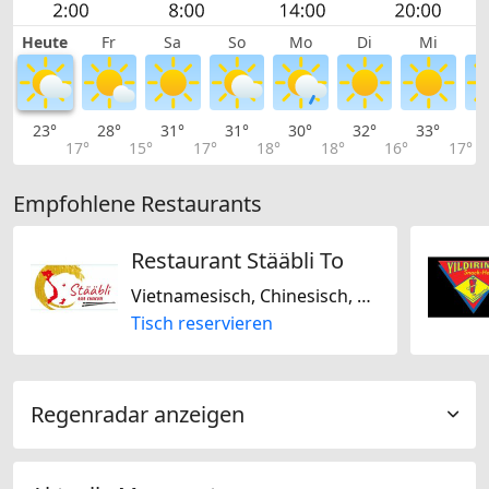
Heute
Fr
Sa
So
Mo
Di
Mi
23°
28°
31°
31°
30°
32°
33°
3
17°
15°
17°
18°
18°
16°
17°
Empfohlene Restaurants
Restaurant Stääbli To
Vietnamesisch, Chinesisch, Thailändisch
Tisch reservieren
Regenradar anzeigen