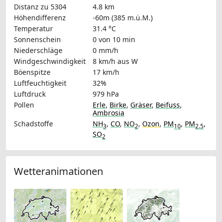
Distanz zu 5304
4.8 km
Höhendifferenz
-60m (385 m.ü.M.)
Temperatur
31.4 °C
Sonnenschein
0 von 10 min
Niederschläge
0 mm/h
Windgeschwindigkeit
8 km/h
aus W
Böenspitze
17 km/h
Luftfeuchtigkeit
32%
Luftdruck
979 hPa
Pollen
Erle
,
Birke
,
Gräser
,
Beifuss
,
Ambrosia
Schadstoffe
NH
,
CO
,
NO
,
Ozon
,
PM
,
PM
,
3
2
10
2.5
SO
2
Wetteranimationen