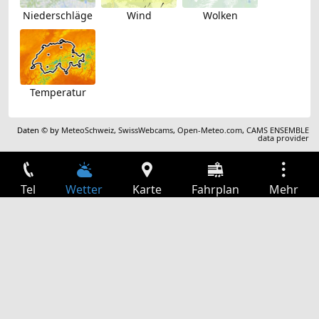
Niederschläge
Wind
Wolken
Temperatur
Daten © by
MeteoSchweiz
,
SwissWebcams
,
Open-Meteo.com
,
CAMS ENSEMBLE
data provider
Tel
Wetter
Karte
Fahrplan
Mehr
Anmelden
Dienste
Abfahrtstabelle