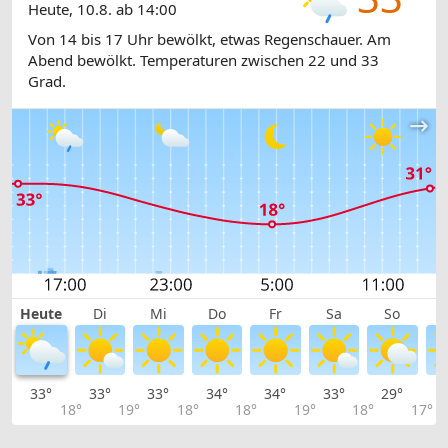
Heute, 10.8. ab 14:00
Von 14 bis 17 Uhr bewölkt, etwas Regenschauer. Am
Abend bewölkt. Temperaturen zwischen 22 und 33
Grad.
Heute
Di
Mi
Do
Fr
Sa
So
33°
33°
33°
34°
34°
33°
29°
2
18°
19°
18°
18°
19°
18°
17°