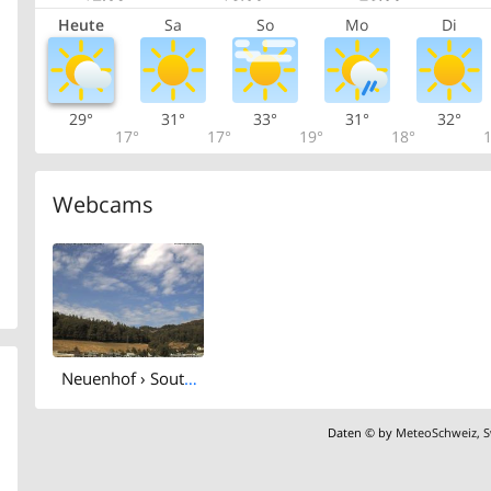
Heute
Sa
So
Mo
Di
29°
31°
33°
31°
32°
17°
17°
19°
18°
1
Webcams
Neuenhof › South-west: Wettercam
Daten © by
MeteoSchweiz
,
S