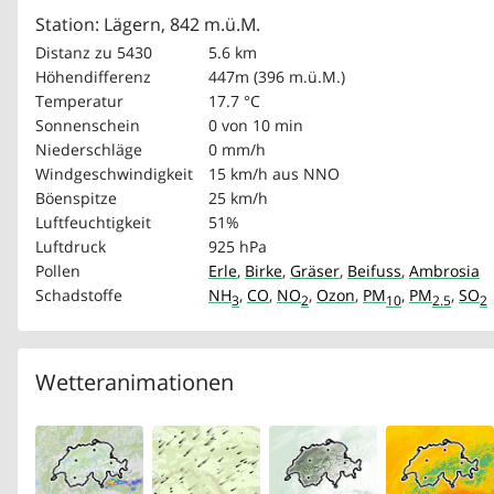
Station: Lägern, 842 m.ü.M.
Distanz zu 5430
5.6 km
Höhendifferenz
447m (396 m.ü.M.)
Temperatur
17.7 °C
Sonnenschein
0 von 10 min
Niederschläge
0 mm/h
Windgeschwindigkeit
15 km/h
aus NNO
Böenspitze
25 km/h
Luftfeuchtigkeit
51%
Luftdruck
925 hPa
Pollen
Erle
,
Birke
,
Gräser
,
Beifuss
,
Ambrosia
Schadstoffe
NH
,
CO
,
NO
,
Ozon
,
PM
,
PM
,
SO
3
2
10
2.5
2
Wetteranimationen