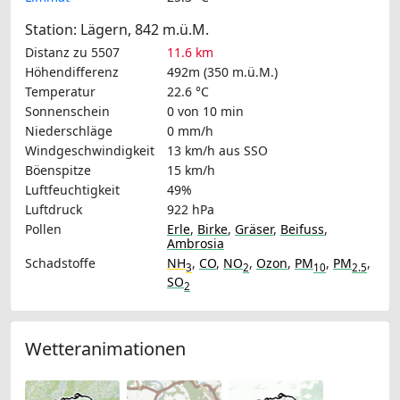
Station: Lägern, 842 m.ü.M.
Distanz zu 5507
11.6 km
Höhendifferenz
492m (350 m.ü.M.)
Temperatur
22.6 °C
Sonnenschein
0 von 10 min
Niederschläge
0 mm/h
Windgeschwindigkeit
13 km/h
aus SSO
Böenspitze
15 km/h
Luftfeuchtigkeit
49%
Luftdruck
922 hPa
Pollen
Erle
,
Birke
,
Gräser
,
Beifuss
,
Ambrosia
Schadstoffe
NH
,
CO
,
NO
,
Ozon
,
PM
,
PM
,
3
2
10
2.5
SO
2
Wetteranimationen