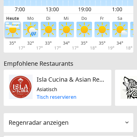
Heute
Mo
Di
Mi
Do
Fr
Sa
35°
32°
33°
34°
35°
35°
34°
3
17°
17°
17°
17°
18°
19°
18°
Empfohlene Restaurants
Isla Cucina & Asian Restaurant Ligeralde
Asiatisch
Tisch reservieren
Regenradar anzeigen