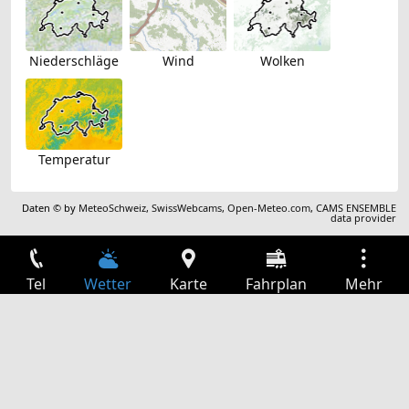
Niederschläge
Wind
Wolken
Temperatur
Daten © by
MeteoSchweiz
,
SwissWebcams
,
Open-Meteo.com
,
CAMS ENSEMBLE
data provider
Tel
Wetter
Karte
Fahrplan
Mehr
Anmelden
Dienste