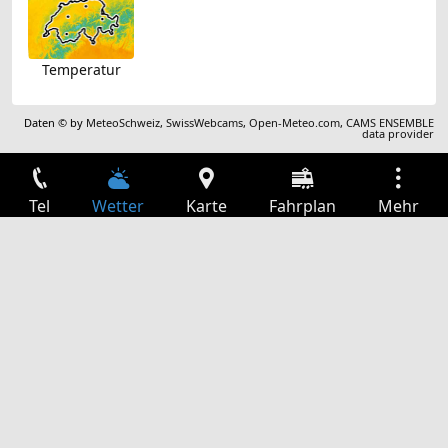
Temperatur
Daten © by
MeteoSchweiz
,
SwissWebcams
,
Open-Meteo.com
,
CAMS ENSEMBLE
data provider
Tel
Wetter
Karte
Fahrplan
Mehr
Anmelden
Dienste
Abfahrtstabelle
Freizeit
TV-Programm