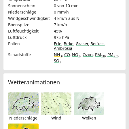
Sonnenschein
0 von 10 min
Niederschläge
0 mm/h
Windgeschwindigkeit
4 km/h
aus N
Böenspitze
7 km/h
Luftfeuchtigkeit
45%
Luftdruck
975 hPa
Pollen
Erle
,
Birke
,
Gräser
,
Beifuss
,
Ambrosia
Schadstoffe
NH
,
CO
,
NO
,
Ozon
,
PM
,
PM
,
3
2
10
2.5
SO
2
Wetteranimationen
Niederschläge
Wind
Wolken