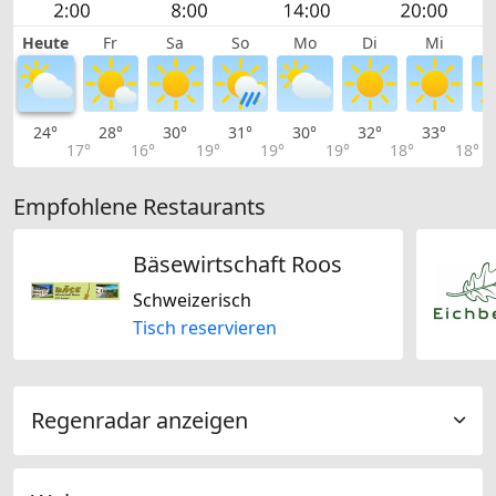
Heute
Fr
Sa
So
Mo
Di
Mi
24°
28°
30°
31°
30°
32°
33°
3
17°
16°
19°
19°
19°
18°
18°
Empfohlene Restaurants
Bäsewirtschaft Roos
Schweizerisch
Tisch reservieren
Regenradar anzeigen