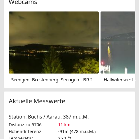
Webcams
Seengen: Brestenberg: Seengen - BR Immobilien AG
Hallwilersee: Lak
Aktuelle Messwerte
Station: Buchs / Aarau, 387 m.ü.M.
Distanz zu 5706
11 km
Höhendifferenz
-91m (478 m.ü.M.)
Temperatur
25.1 °C