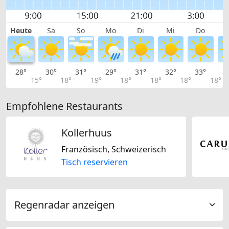
Heute
Sa
So
Mo
Di
Mi
Do
28°
30°
31°
29°
31°
32°
33°
3
15°
18°
19°
18°
18°
18°
18°
Empfohlene Restaurants
Kollerhuus
Französisch, Schweizerisch
Tisch reservieren
Regenradar anzeigen