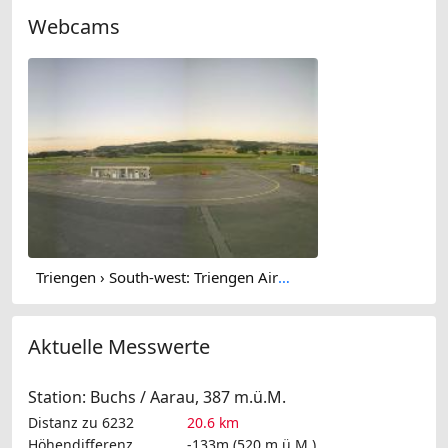
Webcams
Triengen › South-west: Triengen Airport
Aktuelle Messwerte
Station: Buchs / Aarau, 387 m.ü.M.
Distanz zu 6232
20.6 km
Höhendifferenz
-133m (520 m.ü.M.)