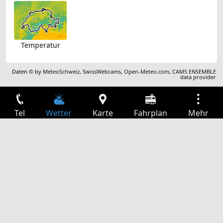
Temperatur
Daten © by
MeteoSchweiz
,
SwissWebcams
,
Open-Meteo.com
,
CAMS ENSEMBLE
data provider
Tel
Wetter
Karte
Fahrplan
Mehr
Anmelden
Dienste
Abfahrtstabelle
Freizeit