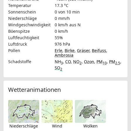
Temperatur
17.3 °C
Sonnenschein
0 von 10 min
Niederschläge
0 mm/h
Windgeschwindigkeit
0 km/h
aus N
Böenspitze
0 km/h
Luftfeuchtigkeit
55%
Luftdruck
976 hPa
Pollen
Erle
,
Birke
,
Gräser
,
Beifuss
,
Ambrosia
Schadstoffe
NH
,
CO
,
NO
,
Ozon
,
PM
,
PM
,
3
2
10
2.5
SO
2
Wetteranimationen
Niederschläge
Wind
Wolken