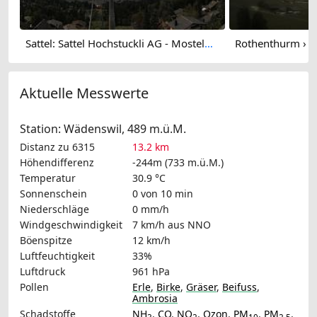
Sattel: Sattel Hochstuckli AG - Mostelberg - Hochstuckli - Lake Ägeri
Aktuelle Messwerte
Station: Wädenswil, 489 m.ü.M.
Distanz zu 6315
13.2 km
Höhendifferenz
-244m (733 m.ü.M.)
Temperatur
30.9 °C
Sonnenschein
0 von 10 min
Niederschläge
0 mm/h
Windgeschwindigkeit
7 km/h
aus NNO
Böenspitze
12 km/h
Luftfeuchtigkeit
33%
Luftdruck
961 hPa
Pollen
Erle
,
Birke
,
Gräser
,
Beifuss
,
Ambrosia
Schadstoffe
NH
,
CO
,
NO
,
Ozon
,
PM
,
PM
,