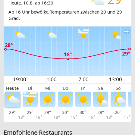
Heute, 10.8. ab 16:30
Ab 16 Uhr bewölkt. Temperaturen zwischen 20 und 29
Grad.
Heute
Di
Mi
Do
Fr
Sa
So
29°
29°
29°
30°
30°
29°
26°
2
18°
18°
18°
19°
19°
18°
17°
Empfohlene Restaurants