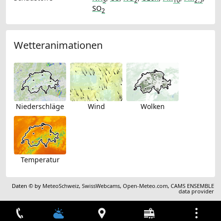
3
2
10
2.5
SO
2
Wetteranimationen
Niederschläge
Wind
Wolken
Temperatur
Daten © by
MeteoSchweiz
,
SwissWebcams
,
Open-Meteo.com
,
CAMS ENSEMBLE
data provider