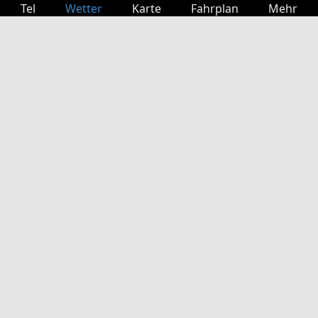
Tel
Wetter
Karte
Fahrplan
Mehr
Anmelden
Dienste
Abfahrtstabelle
Freizeit
TV-Programm
Kinoprogramm
Websuche
App