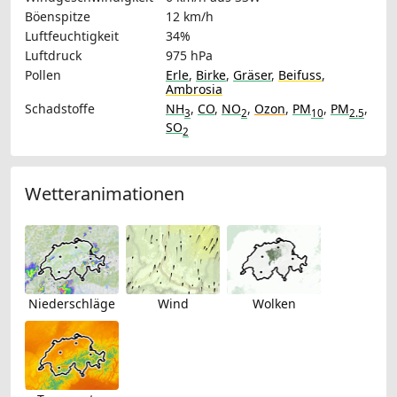
Böenspitze
12 km/h
Luftfeuchtigkeit
34%
Luftdruck
975 hPa
Pollen
Erle
,
Birke
,
Gräser
,
Beifuss
,
Ambrosia
Schadstoffe
NH
,
CO
,
NO
,
Ozon
,
PM
,
PM
,
3
2
10
2.5
SO
2
Wetteranimationen
Niederschläge
Wind
Wolken