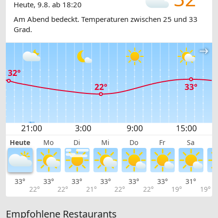
Heute, 9.8. ab 18:20
Am Abend bedeckt. Temperaturen zwischen 25 und 33
Grad.
Heute
Mo
Di
Mi
Do
Fr
Sa
33°
33°
33°
33°
33°
33°
31°
3
22°
22°
21°
22°
22°
19°
19°
Empfohlene Restaurants