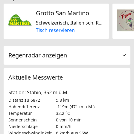
Grotto San Martino
Schweizerisch, Italienisch, Regional
Tisch reservieren
Regenradar anzeigen
Aktuelle Messwerte
Station: Stabio, 352 m.ü.M.
Distanz zu 6872
5.8 km
Höhendifferenz
-119m (471 m.ü.M.)
Temperatur
32.2 °C
Sonnenschein
0 von 10 min
Niederschläge
0 mm/h
Windgeschwindigkeit
6 km/h
aus SSW