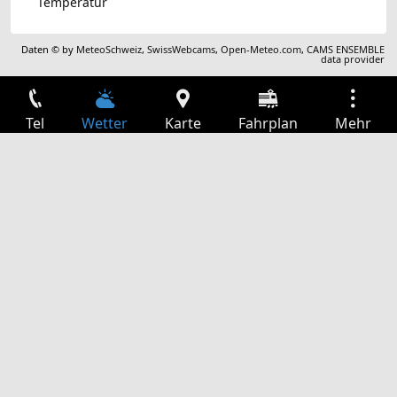
Temperatur
Daten © by
MeteoSchweiz
,
SwissWebcams
,
Open-Meteo.com
,
CAMS ENSEMBLE
data provider
Tel
Wetter
Karte
Fahrplan
Mehr
Anmelden
Dienste
Abfahrtstabelle
Freizeit
TV-Programm
Kinoprogramm