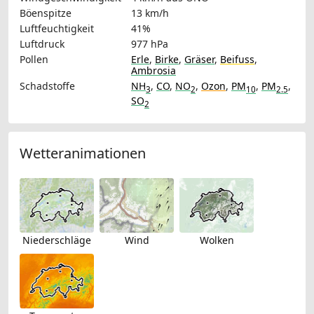
Böenspitze
13 km/h
Luftfeuchtigkeit
41%
Luftdruck
977 hPa
Pollen
Erle
,
Birke
,
Gräser
,
Beifuss
,
Ambrosia
Schadstoffe
NH
,
CO
,
NO
,
Ozon
,
PM
,
PM
,
3
2
10
2.5
SO
2
Wetteranimationen
Niederschläge
Wind
Wolken