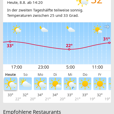
Heute, 8.8. ab 14:20
In der zweiten Tageshälfte teilweise sonnig.
Temperaturen zwischen 25 und 33 Grad.
Heute
So
Mo
Di
Mi
Do
Fr
33°
32°
34°
34°
33°
33°
32°
3
22°
20°
21°
20°
21°
19°
19°
Empfohlene Restaurants