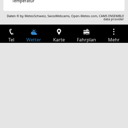
Temperatur
Daten © by
MeteoSchweiz
,
SwissWebcams
,
Open-Meteo.com
,
CAMS ENSEMBLE
data provider
Tel
Wetter
Karte
Fahrplan
Mehr
Anmelden
Dienste
Abfahrtstabelle
Freizeit
TV-Programm
Kinoprogramm