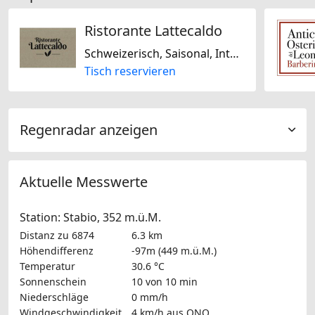
Ristorante Lattecaldo
Schweizerisch, Saisonal, International, Regional, Französisch, Italienisch, Mediterran, Laktosefrei, Glutenfrei
Tisch reservieren
Regenradar anzeigen
Aktuelle Messwerte
Station: Stabio, 352 m.ü.M.
Distanz zu 6874
6.3 km
Höhendifferenz
-97m (449 m.ü.M.)
Temperatur
30.6 °C
Sonnenschein
10 von 10 min
Niederschläge
0 mm/h
Windgeschwindigkeit
4 km/h
aus ONO