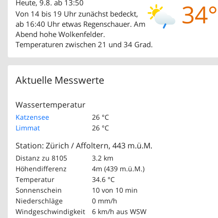
Heute, 9.8. ab 13:50
34°
Von 14 bis 19 Uhr zunächst bedeckt,
ab 16:40 Uhr etwas Regenschauer. Am
Abend hohe Wolkenfelder.
Temperaturen zwischen 21 und 34 Grad.
Aktuelle Messwerte
Wassertemperatur
Katzensee
26 °C
Limmat
26 °C
Station: Zürich / Affoltern, 443 m.ü.M.
Distanz zu 8105
3.2 km
Höhendifferenz
4m (439 m.ü.M.)
Temperatur
34.6 °C
Sonnenschein
10 von 10 min
Niederschläge
0 mm/h
Windgeschwindigkeit
6 km/h
aus WSW