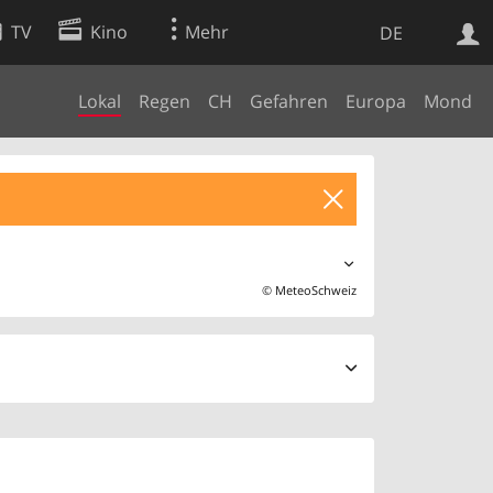
TV
Kino
Mehr
DE
Lokal
Regen
CH
Gefahren
Europa
Mond
Websuche
Apps
©
MeteoSchweiz