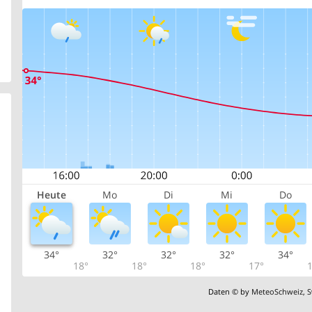
Heute
Mo
Di
Mi
Do
34°
32°
32°
32°
34°
18°
18°
18°
17°
1
Daten © by
MeteoSchweiz
,
S