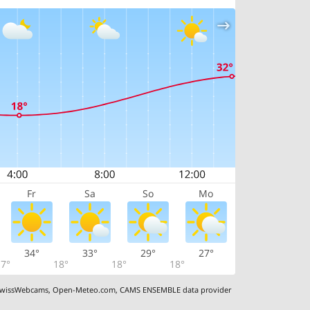
Fr
Sa
So
Mo
34°
33°
29°
27°
7°
18°
18°
18°
wissWebcams
,
Open-Meteo.com
,
CAMS ENSEMBLE data provider