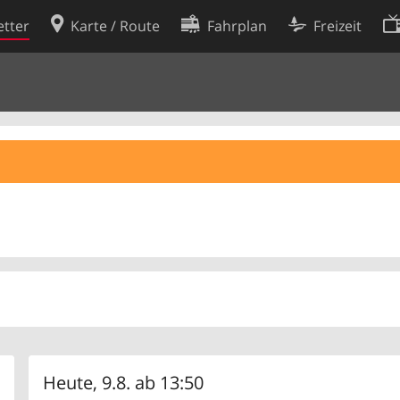
tter
Karte / Route
Fahrplan
Freizeit
Cookie-Richtlinie
ingungen
Cookie-Einstellungen
rklärung
Entwickler
Heute, 9.8. ab 13:50