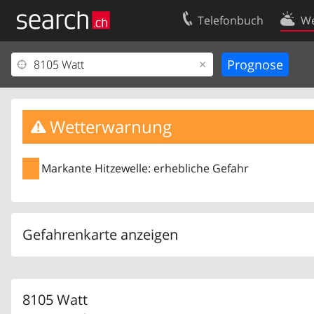
Telefonbuch
We
Ihr Eintrag
Kontakt
Kundencenter Geschäftskunden
Nutzungsbed
Impressum
Datenschutze
Wetterwarnung
Markante Hitzewelle: erhebliche Gefahr
Gefahrenkarte anzeigen
8105 Watt