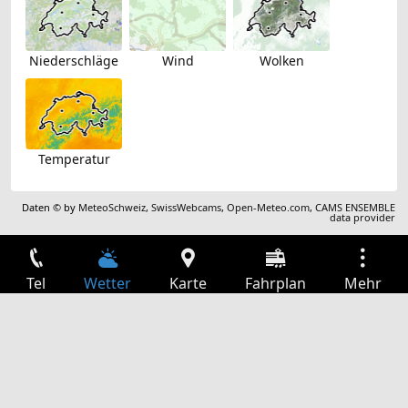
Niederschläge
Wind
Wolken
Temperatur
Daten © by
MeteoSchweiz
,
SwissWebcams
,
Open-Meteo.com
,
CAMS ENSEMBLE
data provider
Tel
Wetter
Karte
Fahrplan
Mehr
Anmelden
Dienste