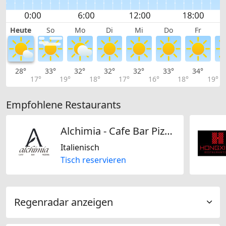
Heute
So
Mo
Di
Mi
Do
Fr
28°
33°
32°
32°
32°
33°
34°
3
17°
19°
18°
17°
16°
18°
19°
Empfohlene Restaurants
Alchimia - Cafe Bar Pizzeria Kloten
Italienisch
Tisch reservieren
Regenradar anzeigen