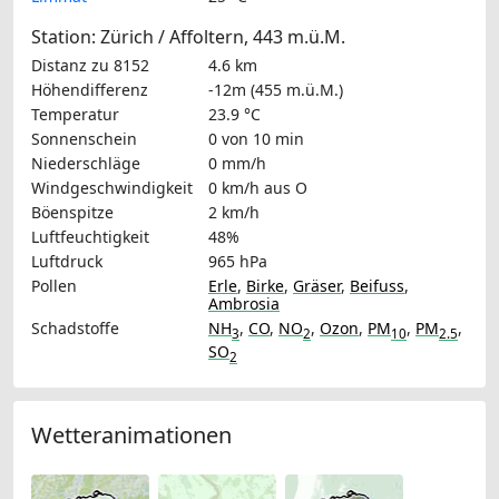
Station: Zürich / Affoltern, 443 m.ü.M.
Distanz zu 8152
4.6 km
Höhendifferenz
-12m (455 m.ü.M.)
Temperatur
23.9 °C
Sonnenschein
0 von 10 min
Niederschläge
0 mm/h
Windgeschwindigkeit
0 km/h
aus O
Böenspitze
2 km/h
Luftfeuchtigkeit
48%
Luftdruck
965 hPa
Pollen
Erle
,
Birke
,
Gräser
,
Beifuss
,
Ambrosia
Schadstoffe
NH
,
CO
,
NO
,
Ozon
,
PM
,
PM
,
3
2
10
2.5
SO
2
Wetteranimationen