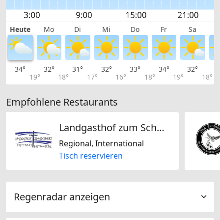
Heute
Mo
Di
Mi
Do
Fr
Sa
34°
32°
31°
32°
33°
34°
32°
3
19°
18°
17°
16°
18°
19°
18°
Empfohlene Restaurants
Landgasthof zum Schwert
Regional, International
Tisch reservieren
Regenradar anzeigen