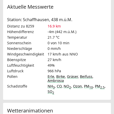
Aktuelle Messwerte
Station: Schaffhausen, 438 m.ü.M.
Distanz zu 8259
16.9 km
Höhendifferenz
-4m (442 m.ü.M.)
Temperatur
21.7 °C
Sonnenschein
0 von 10 min
Niederschläge
0 mm/h
Windgeschwindigkeit
17 km/h
aus NNO
Böenspitze
27 km/h
Luftfeuchtigkeit
49%
Luftdruck
966 hPa
Pollen
Erle
,
Birke
,
Gräser
,
Beifuss
,
Ambrosia
Schadstoffe
NH
,
CO
,
NO
,
Ozon
,
PM
,
PM
,
3
2
10
2.5
SO
2
Wetteranimationen