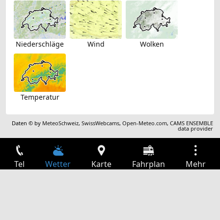
Niederschläge
Wind
Wolken
Temperatur
Daten © by
MeteoSchweiz
,
SwissWebcams
,
Open-Meteo.com
,
CAMS ENSEMBLE
data provider
Tel
Wetter
Karte
Fahrplan
Mehr
Anmelden
Dienste