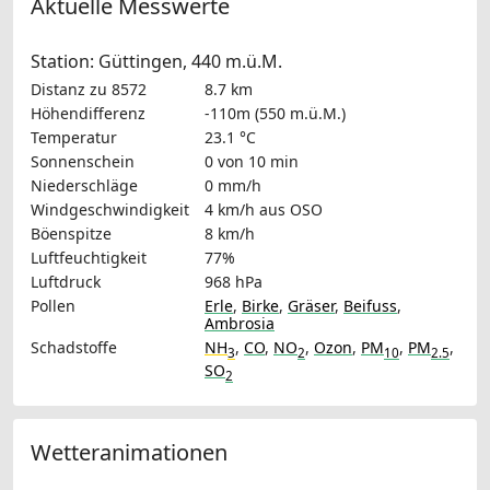
Aktuelle Messwerte
Station: Güttingen, 440 m.ü.M.
Distanz zu 8572
8.7 km
Höhendifferenz
-110m (550 m.ü.M.)
Temperatur
23.1 °C
Sonnenschein
0 von 10 min
Niederschläge
0 mm/h
Windgeschwindigkeit
4 km/h
aus OSO
Böenspitze
8 km/h
Luftfeuchtigkeit
77%
Luftdruck
968 hPa
Pollen
Erle
,
Birke
,
Gräser
,
Beifuss
,
Ambrosia
Schadstoffe
NH
,
CO
,
NO
,
Ozon
,
PM
,
PM
,
3
2
10
2.5
SO
2
Wetteranimationen