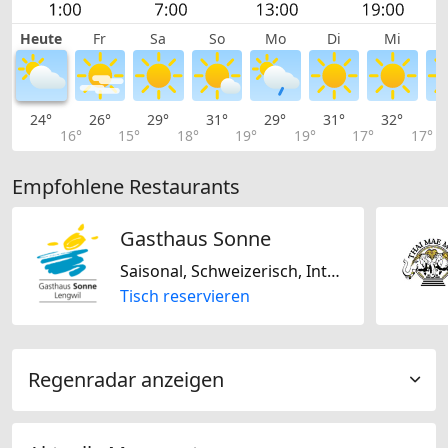
Heute
Fr
Sa
So
Mo
Di
Mi
24°
26°
29°
31°
29°
31°
32°
3
16°
15°
18°
19°
19°
17°
17°
Empfohlene Restaurants
Gasthaus Sonne
Saisonal, Schweizerisch, International, Regional, Laktosefrei, Glutenfrei
Tisch reservieren
Regenradar anzeigen