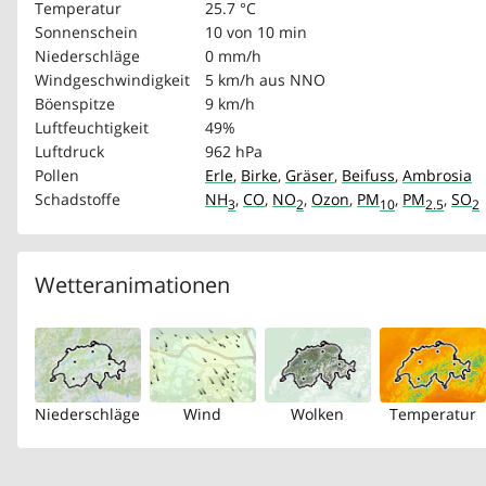
Temperatur
25.7 °C
Sonnenschein
10 von 10 min
Niederschläge
0 mm/h
Windgeschwindigkeit
5 km/h
aus NNO
Böenspitze
9 km/h
Luftfeuchtigkeit
49%
Luftdruck
962 hPa
Pollen
Erle
,
Birke
,
Gräser
,
Beifuss
,
Ambrosia
Schadstoffe
NH
,
CO
,
NO
,
Ozon
,
PM
,
PM
,
SO
3
2
10
2.5
2
Wetteranimationen
Niederschläge
Wind
Wolken
Temperatur