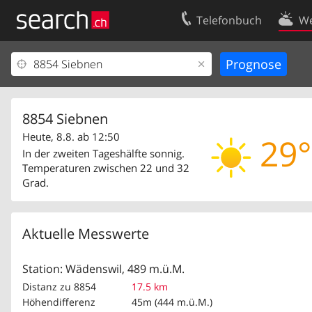
Telefonbuch
We
Ihr Eintrag
Kontakt
Kundencenter Geschäftskunden
Nutzungsbed
Impressum
Datenschutze
8854 Siebnen
Heute, 8.8. ab 12:50
29°
In der zweiten Tageshälfte sonnig.
Temperaturen zwischen 22 und 32
Grad.
Aktuelle Messwerte
Station: Wädenswil, 489 m.ü.M.
Distanz zu 8854
17.5 km
Höhendifferenz
45m (444 m.ü.M.)