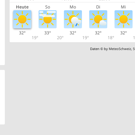
Heute
So
Mo
Di
Mi
32°
33°
32°
32°
32°
19°
20°
19°
18°
1
Daten © by
MeteoSchweiz
,
S