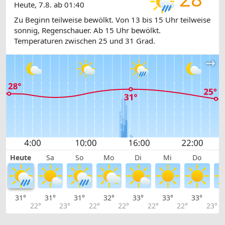
Heute, 7.8. ab 01:40
Zu Beginn teilweise bewölkt. Von 13 bis 15 Uhr teilweise
sonnig, Regenschauer. Ab 15 Uhr bewölkt.
Temperaturen zwischen 25 und 31 Grad.
Heute
Sa
So
Mo
Di
Mi
Do
31°
31°
31°
32°
33°
33°
33°
3
22°
23°
22°
22°
22°
22°
23°