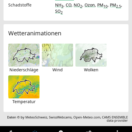
Schadstoffe
NH
,
CO
,
NO
,
Ozon
,
PM
,
PM
,
3
2
10
2.5
SO
2
Wetteranimationen
Niederschläge
Wind
Wolken
Temperatur
Daten © by
MeteoSchweiz
,
SwissWebcams
,
Open-Meteo.com
,
CAMS ENSEMBLE
data provider