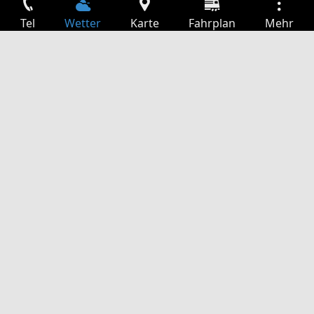
Tel
Wetter
Karte
Fahrplan
Mehr
Anmelden
Dienste
Abfahrtstabelle
Freizeit
TV-Programm
Kinoprogramm
Websuche
App