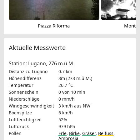
Piazza Riforma
Monte 
Aktuelle Messwerte
Station: Lugano, 276 m.ü.M.
Distanz zu Lugano
0.7 km
Höhendifferenz
3m (273 m.ü.M.)
Temperatur
26.7 °C
Sonnenschein
0 von 10 min
Niederschläge
0 mm/h
Windgeschwindigkeit
3 km/h
aus NW
Böenspitze
6 km/h
Luftfeuchtigkeit
52%
Luftdruck
979 hPa
Pollen
Erle
,
Birke
,
Gräser
,
Beifuss
,
Ambrosia