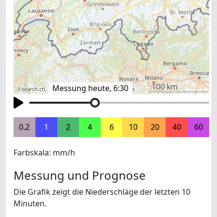
100 km
Messung heute, 6:30
©
search.ch
,
swisstopo
,
OpenStreetMap
,
others
0.2
1
2
4
6
10
20
40
60
Farbskala: mm/h
Messung und Prognose
Die Grafik zeigt die Niederschläge der letzten 10
Minuten.