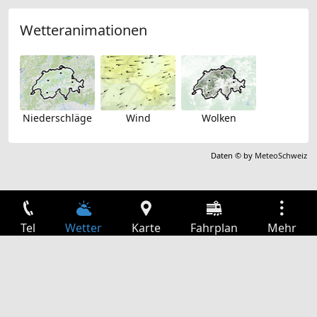
Wetteranimationen
Niederschläge
Wind
Wolken
Daten © by
MeteoSchweiz
Tel
Wetter
Karte
Fahrplan
Mehr
Anmelden
Dienste