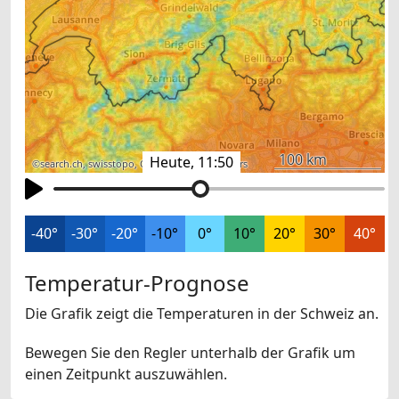
100 km
Heute, 11:50
©
search.ch
,
swisstopo
,
OpenStreetMap
,
others
-40°
-30°
-20°
-10°
0°
10°
20°
30°
40°
Temperatur-Prognose
Die Grafik zeigt die Temperaturen in der Schweiz an.
Bewegen Sie den Regler unterhalb der Grafik um
einen Zeitpunkt auszuwählen.