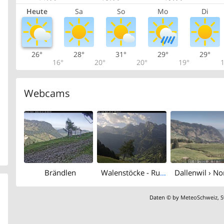
Heute
Sa
So
Mo
Di
26°
28°
31°
29°
29°
16°
20°
20°
19°
1
Webcams
Brändlen
Walenstöcke - Rund
Daten © by
MeteoSchweiz
,
S