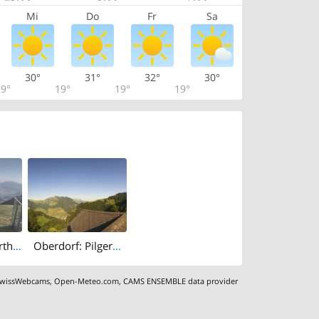
Mi
Do
Fr
Sa
30°
31°
32°
30°
9°
19°
19°
19°
Dallenwil › North: Berggasthaus Gummenalp - Grillstelle Hexenweg Wirzweli - Stanserhorn - Lake Lucerne
Oberdorf: Pilgerhaus Maria-Rickenbach
wissWebcams
,
Open-Meteo.com
,
CAMS ENSEMBLE data provider