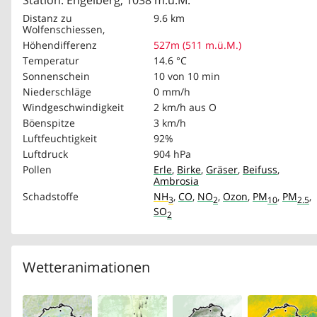
Station: Engelberg, 1038 m.ü.M.
Distanz zu
9.6 km
Wolfenschiessen,
Höhendifferenz
527m (511 m.ü.M.)
Temperatur
14.6 °C
Sonnenschein
10 von 10 min
Niederschläge
0 mm/h
Windgeschwindigkeit
2 km/h
aus O
Böenspitze
3 km/h
Luftfeuchtigkeit
92%
Luftdruck
904 hPa
Pollen
Erle
,
Birke
,
Gräser
,
Beifuss
,
Ambrosia
Schadstoffe
NH
,
CO
,
NO
,
Ozon
,
PM
,
PM
,
3
2
10
2.5
SO
2
Wetteranimationen