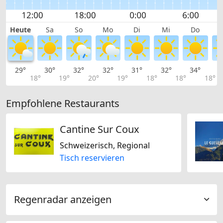
Heute
Sa
So
Mo
Di
Mi
Do
29°
30°
32°
32°
31°
32°
34°
3
18°
19°
20°
19°
18°
18°
18°
Empfohlene Restaurants
Cantine Sur Coux
Schweizerisch, Regional
Tisch reservieren
Regenradar anzeigen