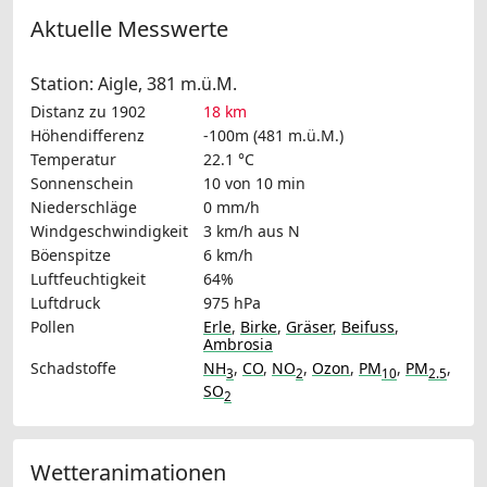
Aktuelle Messwerte
Station: Aigle, 381 m.ü.M.
Distanz zu 1902
18 km
Höhendifferenz
-100m (481 m.ü.M.)
Temperatur
22.1 °C
Sonnenschein
10 von 10 min
Niederschläge
0 mm/h
Windgeschwindigkeit
3 km/h
aus N
Böenspitze
6 km/h
Luftfeuchtigkeit
64%
Luftdruck
975 hPa
Pollen
Erle
,
Birke
,
Gräser
,
Beifuss
,
Ambrosia
Schadstoffe
NH
,
CO
,
NO
,
Ozon
,
PM
,
PM
,
3
2
10
2.5
SO
2
Wetteranimationen