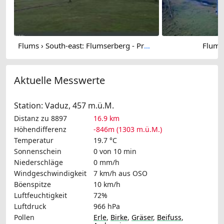
Flums › South-east: Flumserberg - Prodalp
Flums
Aktuelle Messwerte
Station: Vaduz, 457 m.ü.M.
Distanz zu 8897
16.9 km
Höhendifferenz
-846m (1303 m.ü.M.)
Temperatur
19.7 °C
Sonnenschein
0 von 10 min
Niederschläge
0 mm/h
Windgeschwindigkeit
7 km/h
aus OSO
Böenspitze
10 km/h
Luftfeuchtigkeit
72%
Luftdruck
966 hPa
Pollen
Erle
,
Birke
,
Gräser
,
Beifuss
,