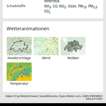
Ambrosia
Schadstoffe
NH
,
CO
,
NO
,
Ozon
,
PM
,
PM
,
3
2
10
2.5
SO
2
Wetteranimationen
Niederschläge
Wind
Wolken
Temperatur
Daten © by
MeteoSchweiz
,
SwissWebcams
,
Open-Meteo.com
,
CAMS ENSEMBLE
data provider