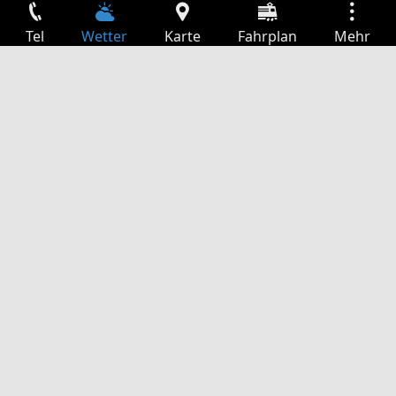
Tel
Wetter
Karte
Fahrplan
Mehr
Anmelden
Dienste
Abfahrtstabelle
Freizeit
TV-Programm
Kinoprogramm
Websuche
App