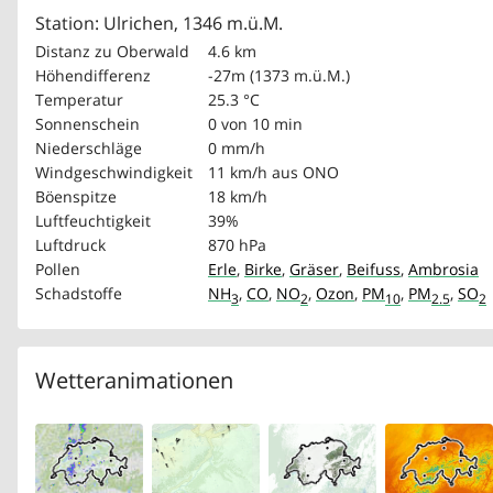
Station: Ulrichen, 1346 m.ü.M.
Distanz zu Oberwald
4.6 km
Höhendifferenz
-27m (1373 m.ü.M.)
Temperatur
25.3 °C
Sonnenschein
0 von 10 min
Niederschläge
0 mm/h
Windgeschwindigkeit
11 km/h
aus ONO
Böenspitze
18 km/h
Luftfeuchtigkeit
39%
Luftdruck
870 hPa
Pollen
Erle
,
Birke
,
Gräser
,
Beifuss
,
Ambrosia
Schadstoffe
NH
,
CO
,
NO
,
Ozon
,
PM
,
PM
,
SO
3
2
10
2.5
2
Wetteranimationen