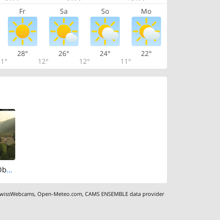
Fr
Sa
So
Mo
28°
26°
24°
22°
1°
12°
12°
11°
Obergesteln: Obergoms
wissWebcams
,
Open-Meteo.com
,
CAMS ENSEMBLE data provider