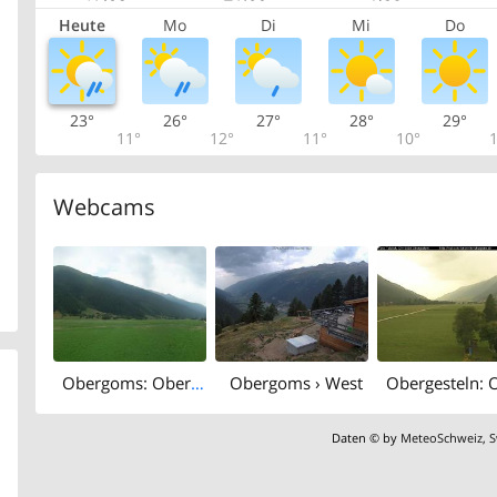
Heute
Mo
Di
Mi
Do
23°
26°
27°
28°
29°
11°
12°
11°
10°
1
Webcams
Obergoms: Oberwald
Obergoms › West
Daten © by
MeteoSchweiz
,
S